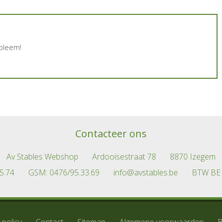
obleem!
Contacteer ons
Av Stables Webshop
Ardooisestraat 78
8870 Izegem
5.74
GSM:
0476/95.33.69
info@avstables.be
BTW BE 
 policy
Contact
Sitemap
Algemene voorwaarden
B