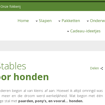
Onze fokkerij
Home
Slapen
Pakketten
Onderw
Cadeau-ideetjes
tables
Delen
oor honden
 dieren begon al van kleins af aan. Hoewel ik altijd omringd was
an meer en die droom werd werkelijkheid. Wat begon met één
ige stal met
paarden, pony’s, en vooral… honden.