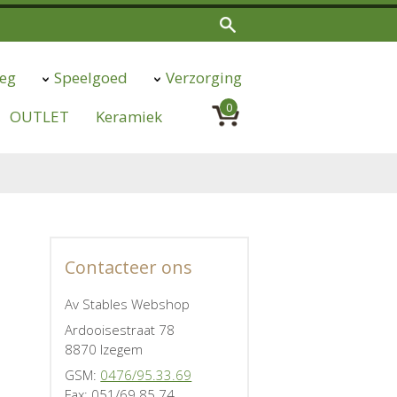
eg
Speelgoed
Verzorging
0
OUTLET
Keramiek
Contacteer ons
Av Stables Webshop
Ardooisestraat 78
8870 Izegem
GSM:
0476/95.33.69
Fax: 051/69.85.74