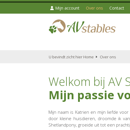
Mijn account
Over ons
Contact
U bevindt zicht hier
Home
Over ons
Welkom bij AV S
Mijn passie v
Mijn naam is Katrien en mijn liefde voor
door kleine huisdieren, droomde ik v
Shetlandpony, groeide uit tot een pracht