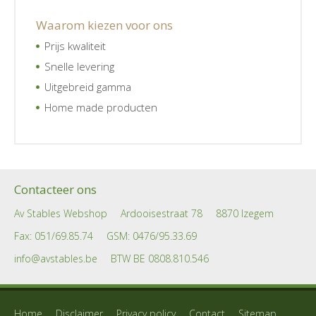
Waarom kiezen voor ons
Prijs kwaliteit
Snelle levering
Uitgebreid gamma
Home made producten
Contacteer ons
Av Stables Webshop
Ardooisestraat 78
8870 Izegem
Fax: 051/69.85.74
GSM:
0476/95.33.69
info@avstables.be
BTW BE 0808.810.546
Home
Disclaimer
Privacy policy
Contact
Sitemap