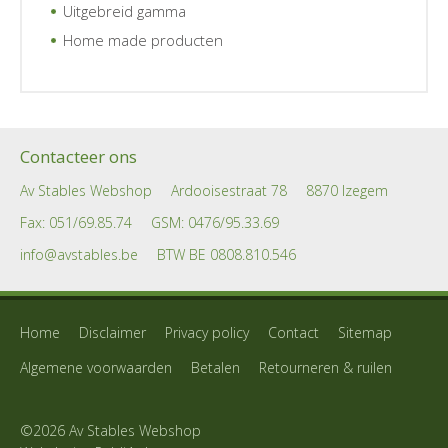
Uitgebreid gamma
Home made producten
Contacteer ons
Av Stables Webshop
Ardooisestraat 78
8870 Izegem
Fax: 051/69.85.74
GSM:
0476/95.33.69
info@avstables.be
BTW BE 0808.810.546
Home
Disclaimer
Privacy policy
Contact
Sitemap
Algemene voorwaarden
Betalen
Retourneren & ruilen
©2026 Av Stables Webshop