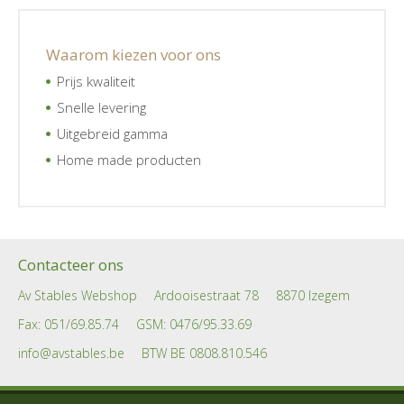
Waarom kiezen voor ons
Prijs kwaliteit
Snelle levering
Uitgebreid gamma
Home made producten
Contacteer ons
Av Stables Webshop
Ardooisestraat 78
8870 Izegem
Fax: 051/69.85.74
GSM:
0476/95.33.69
info@avstables.be
BTW BE 0808.810.546