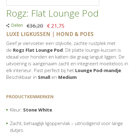
Rogz: Flat Lounge Pod
Delen
€36,20
€ 21,75
LUXE LIGKUSSEN | HOND & POES
Geef je viervoeter een stijlvolle, zachte rustplek met
de
Rogz Flat Lounge Pod
. Dit platte lounge-kussen is
ideaal voor honden en katten die graag languit liggen. De
uitvoering is aangenaam zacht en integreert moeiteloos in
elk interieur. Past perfect bij het
Lounge Pod-mandje
.
Beschikbaar in
Small
en
Medium
PRODUCTKENMERKEN
Kleur:
Stone White
.
Zacht, behaaglijk ligoppervlak – uitnodigend voor lange
dutjes.