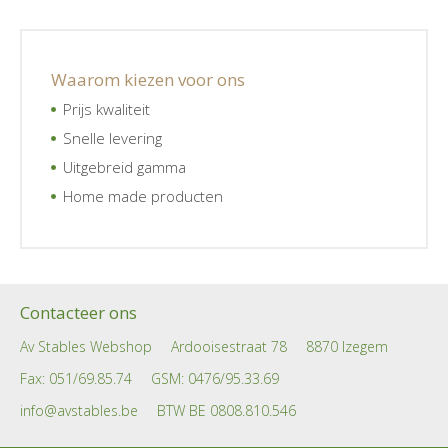
Waarom kiezen voor ons
Prijs kwaliteit
Snelle levering
Uitgebreid gamma
Home made producten
Contacteer ons
Av Stables Webshop
Ardooisestraat 78
8870 Izegem
Fax: 051/69.85.74
GSM:
0476/95.33.69
info@avstables.be
BTW BE 0808.810.546